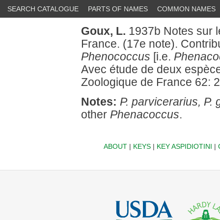
SEARCH CATALOGUE
PARTS OF NAMES
COMMON NAMES
Goux, L.
1937b Notes sur l
France. (17e note). Contrib
Phenococcus
[i.e.
Phenaco
Avec étude de deux espèces 
Zoologique de France 62: 
Notes:
P. parvicerarius, P. 
other
Phenacoccus
.
ABOUT
|
KEYS
|
KEY ASPIDIOTINI
|