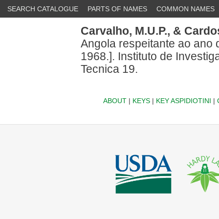
SEARCH CATALOGUE
PARTS OF NAMES
COMMON NAMES
Carvalho, M.U.P.,
& Cardos
Angola respeitante ao ano d
1968.]. Instituto de Invest
Tecnica 19.
ABOUT
|
KEYS
|
KEY ASPIDIOTINI
|