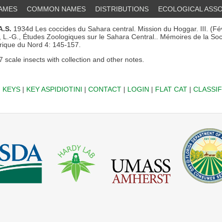
NAMES
COMMON NAMES
DISTRIBUTIONS
ECOLOGICAL ASSO
A.S.
1934d Les coccides du Sahara central. Mission du Hoggar. III. (Fé
 L.-G., Études Zoologiques sur le Sahara Central.. Mémoires de la Soci
frique du Nord 4: 145-157.
7 scale insects with collection and other notes.
|
KEYS
|
KEY ASPIDIOTINI
|
CONTACT
|
LOGIN
|
FLAT CAT
|
CLASSIF