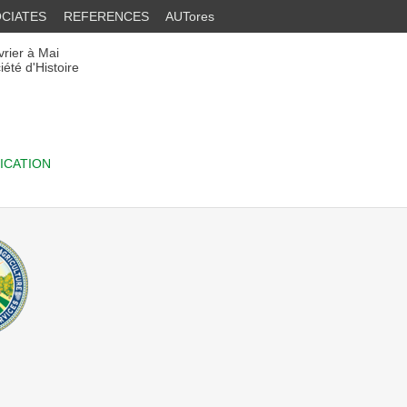
CIATES
REFERENCES
AUTores
vrier à Mai
été d'Histoire
ICATION